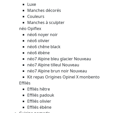
Luxe
Manches décorés
Couleurs
Manches à sculpter
néo Opiflex
néo6 noyer noir
néo6 olivier
néo6 chêne black
néo6 ébène
néo7 Alpine bleu glacier
Nouveau
néo7 Alpine tilleul
Nouveau
néo7 Alpine brun noir
Nouveau
Kit repas Origines Opinel X monbento
Effilés
Effilés hêtre
Effilés padouk
Effilés olivier
Effilés ébène