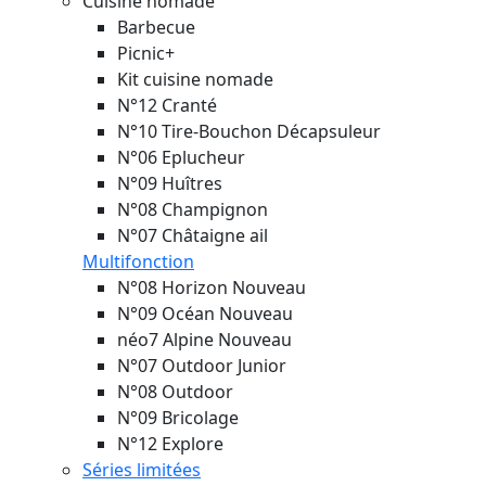
Cuisine nomade
Barbecue
Picnic+
Kit cuisine nomade
N°12 Cranté
N°10 Tire-Bouchon Décapsuleur
N°06 Eplucheur
N°09 Huîtres
N°08 Champignon
N°07 Châtaigne ail
Multifonction
N°08 Horizon
Nouveau
N°09 Océan
Nouveau
néo7 Alpine
Nouveau
N°07 Outdoor Junior
N°08 Outdoor
N°09 Bricolage
N°12 Explore
Séries limitées