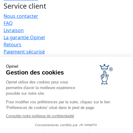
Service client
Nous contacter
FAQ
Livraison
La garantie Opinel
Retours
Paiement sécurisé
SAV
Conditions générales de vente
Opinel
Offres entreprises
Gestion des cookies
Opinel utilise des cookies pour vous
Couteaux publicitaires
permettre d'avoir la meilleure expérience
Restaurateurs
possible sur notre site.
Opinel News
Pour modifier vos préférences par la suite, cliquez sur le lien
'Préférences de cookies' situé dans le pied de page.
Recevoir les actualités
Retrouvez-nous
Consulter notre politique de confidentialité
Consentements certifiés par