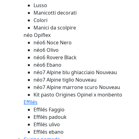
Lusso
Manicotti decorati
Colori
Manici da scolpire
néo Opiflex
néo6 Noce Nero
néo6 Olivo
néo6 Rovere Black
néo6 Ebano
néo7 Alpine blu ghiacciaio
Nouveau
néo7 Alpine tiglio
Nouveau
néo7 Alpine marrone scuro
Nouveau
Kit pasto Origines Opinel x monbento
Effilés
Effilés Faggio
Effilés padouk
Effilés ulivo
Effilés ebano