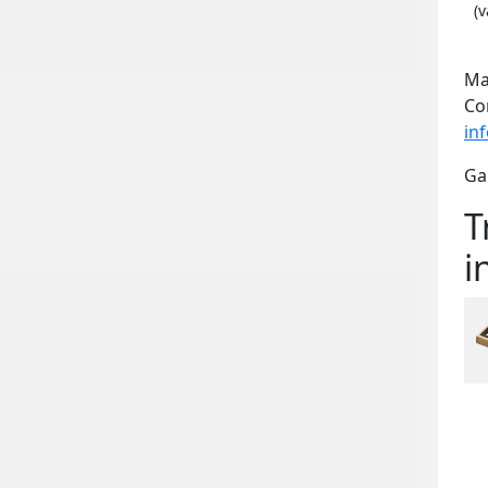
(v
Ma
Co
in
Ga
T
i