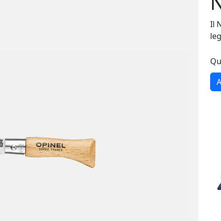
N
Il 
le
Qu
A