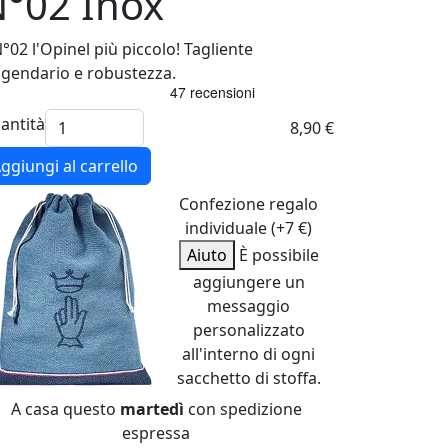
°02 Inox
N°02 l'Opinel più piccolo! Tagliente
ggendario e robustezza.
antità
8,90 €
ggiungi al carrello
Confezione regalo
individuale (+7 €)
Aiuto
È possibile
aggiungere un
messaggio
personalizzato
all'interno di ogni
sacchetto di stoffa.
A casa questo
martedì
con spedizione
espressa