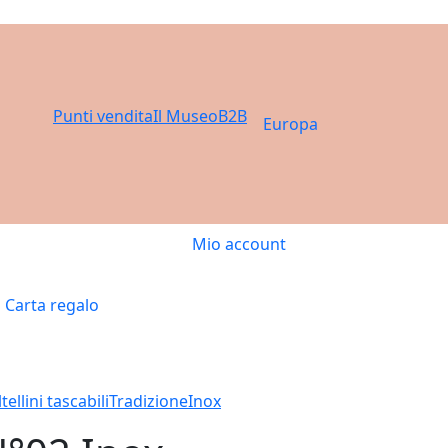
Punti vendita
Il Museo
B2B
Europa
Mio account
Carta regalo
tellini tascabili
Tradizione
Inox