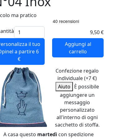
°04 Inox
ccolo ma pratico
antità
9,50 €
ersonalizza il tuo
Aggiungi al
Opinel
a partire 6
carrello
€
Confezione regalo
individuale (+7 €)
Aiuto
È possibile
aggiungere un
messaggio
personalizzato
all'interno di ogni
sacchetto di stoffa.
A casa questo
martedì
con spedizione