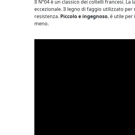
Il N°04 è un classico dei coltelli francesi. La
eccezionale. Il legno di faggio utilizzato pe
resistenza.
Piccolo e ingegnoso
, è utile per
meno.