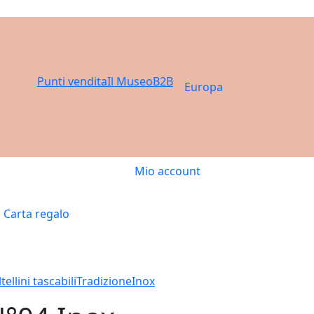
Punti vendita
Il Museo
B2B
Europa
Mio account
Carta regalo
tellini tascabili
Tradizione
Inox