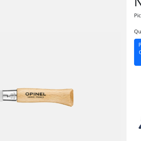
N
Pi
Qu
P