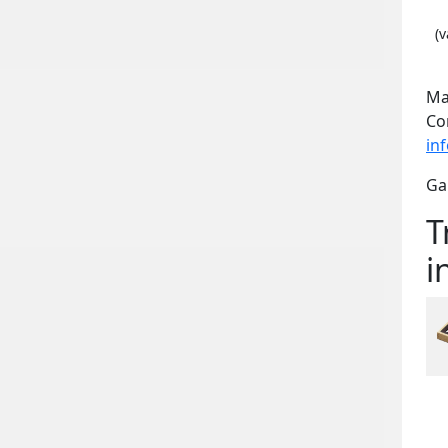
(v
Ma
Co
in
Ga
T
i