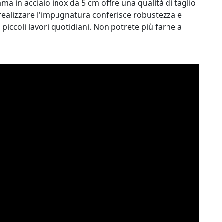
 lama in acciaio inox da 5 cm offre una qualità di taglio
r realizzare l'impugnatura conferisce robustezza e
 i piccoli lavori quotidiani. Non potrete più farne a