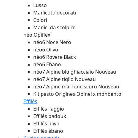
Lusso
Manicotti decorati
Colori
Manici da scolpire
néo Opiflex
néo6 Noce Nero
néo6 Olivo
néo6 Rovere Black
néo6 Ebano
néo7 Alpine blu ghiacciaio
Nouveau
néo7 Alpine tiglio
Nouveau
néo7 Alpine marrone scuro
Nouveau
Kit pasto Origines Opinel x monbento
Effilés
Effilés Faggio
Effilés padouk
Effilés ulivo
Effilés ebano