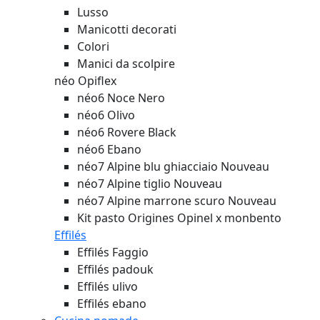
Lusso
Manicotti decorati
Colori
Manici da scolpire
néo Opiflex
néo6 Noce Nero
néo6 Olivo
néo6 Rovere Black
néo6 Ebano
néo7 Alpine blu ghiacciaio
Nouveau
néo7 Alpine tiglio
Nouveau
néo7 Alpine marrone scuro
Nouveau
Kit pasto Origines Opinel x monbento
Effilés
Effilés Faggio
Effilés padouk
Effilés ulivo
Effilés ebano