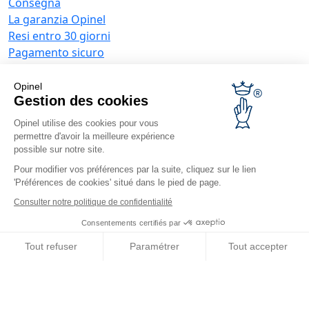
Consegna
La garanzia Opinel
Resi entro 30 giorni
Pagamento sicuro
Servizio post-vendita e Manutenzione lame
Condizioni generali di vendita
Opinel
Offerte aziende
Gestion des cookies
Opinel utilise des cookies pour vous
Regali d'affari
permettre d'avoir la meilleure expérience
Ristoratori
possible sur notre site.
Novità Opinel
Pour modifier vos préférences par la suite, cliquez sur le lien
'Préférences de cookies' situé dans le pied de page.
Ricevi le news
Trovaci
Consulter notre politique de confidentialité
Consentements certifiés par
Tout refuser
Paramétrer
Tout accepter
Axeptio consent
Plateforme de Gestion du Consentement : Personnalisez vos O
© Opinel, 2026.
Note legali
CGU
Accessibilità
Notre plateforme vous permet d'adapter et de gérer vos paramètr