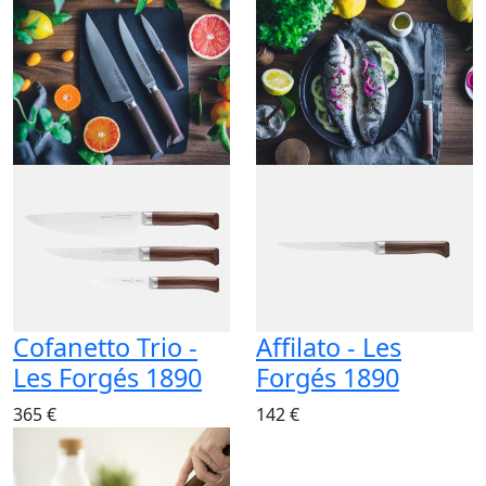
Cofanetto Trio -
Affilato - Les
Les Forgés 1890
Forgés 1890
365 €
142 €