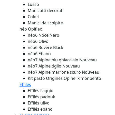
Lusso
Manicotti decorati
Colori
Manici da scolpire
néo Opiflex
néo6 Noce Nero
néo6 Olivo
néo6 Rovere Black
néo6 Ebano
néo7 Alpine blu ghiacciaio
Nouveau
néo7 Alpine tiglio
Nouveau
néo7 Alpine marrone scuro
Nouveau
Kit pasto Origines Opinel x monbento
Effilés
Effilés Faggio
Effilés padouk
Effilés ulivo
Effilés ebano