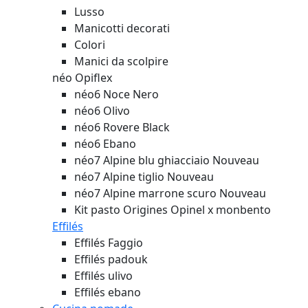
Lusso
Manicotti decorati
Colori
Manici da scolpire
néo Opiflex
néo6 Noce Nero
néo6 Olivo
néo6 Rovere Black
néo6 Ebano
néo7 Alpine blu ghiacciaio
Nouveau
néo7 Alpine tiglio
Nouveau
néo7 Alpine marrone scuro
Nouveau
Kit pasto Origines Opinel x monbento
Effilés
Effilés Faggio
Effilés padouk
Effilés ulivo
Effilés ebano