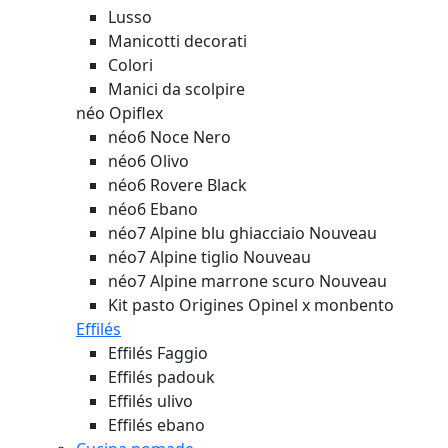
Lusso
Manicotti decorati
Colori
Manici da scolpire
néo Opiflex
néo6 Noce Nero
néo6 Olivo
néo6 Rovere Black
néo6 Ebano
néo7 Alpine blu ghiacciaio
Nouveau
néo7 Alpine tiglio
Nouveau
néo7 Alpine marrone scuro
Nouveau
Kit pasto Origines Opinel x monbento
Effilés
Effilés Faggio
Effilés padouk
Effilés ulivo
Effilés ebano