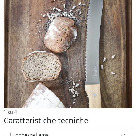
1
su
4
Caratteristiche tecniche
Lunghezza Lama