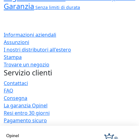
Garanzia
Senza limiti di durata
Informazioni aziendali
Assunzioni
I nostri distributori all'estero
Stampa
Trovare un negozio
Servizio clienti
Contattaci
FAQ
Consegna
La garanzia Opinel
Resi entro 30 giorni
Pagamento sicuro
Servizio post-vendita e Manutenzione lame
Condizioni generali di vendita
Opinel