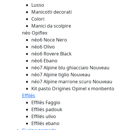
Lusso
Manicotti decorati
Colori
Manici da scolpire
néo Opiflex
néo6 Noce Nero
néo6 Olivo
néo6 Rovere Black
néo6 Ebano
néo7 Alpine blu ghiacciaio
Nouveau
néo7 Alpine tiglio
Nouveau
néo7 Alpine marrone scuro
Nouveau
Kit pasto Origines Opinel x monbento
Effilés
Effilés Faggio
Effilés padouk
Effilés ulivo
Effilés ebano