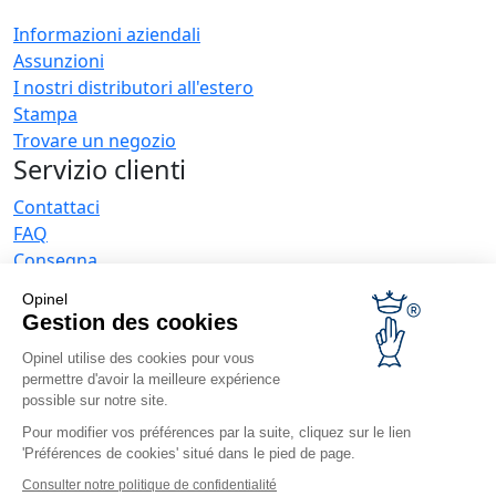
Informazioni aziendali
Assunzioni
I nostri distributori all'estero
Stampa
Trovare un negozio
Servizio clienti
Contattaci
FAQ
Consegna
La garanzia Opinel
Opinel
Resi entro 30 giorni
Gestion des cookies
Pagamento sicuro
Opinel utilise des cookies pour vous
Servizio post-vendita e Manutenzione lame
permettre d'avoir la meilleure expérience
Condizioni generali di vendita
possible sur notre site.
Offerte aziende
Pour modifier vos préférences par la suite, cliquez sur le lien
'Préférences de cookies' situé dans le pied de page.
Regali d'affari
Ristoratori
Consulter notre politique de confidentialité