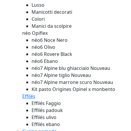
Lusso
Manicotti decorati
Colori
Manici da scolpire
néo Opiflex
néo6 Noce Nero
néo6 Olivo
néo6 Rovere Black
néo6 Ebano
néo7 Alpine blu ghiacciaio
Nouveau
néo7 Alpine tiglio
Nouveau
néo7 Alpine marrone scuro
Nouveau
Kit pasto Origines Opinel x monbento
Effilés
Effilés Faggio
Effilés padouk
Effilés ulivo
Effilés ebano