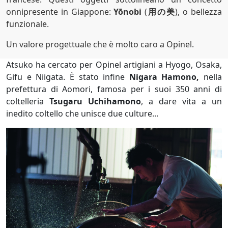
onnipresente in Giappone:
Yōnobi
(
⽤の美
), o bellezza
funzionale.
Un valore progettuale che è molto caro a Opinel.
Atsuko ha cercato per Opinel artigiani a Hyogo, Osaka,
Gifu e Niigata. È stato infine
Nigara Hamono,
nella
prefettura di Aomori, famosa per i suoi 350 anni di
coltelleria
Tsugaru Uchihamono
, a dare vita a un
inedito coltello che unisce due culture...