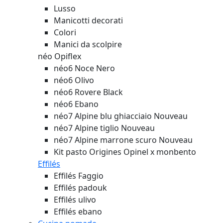
Lusso
Manicotti decorati
Colori
Manici da scolpire
néo Opiflex
néo6 Noce Nero
néo6 Olivo
néo6 Rovere Black
néo6 Ebano
néo7 Alpine blu ghiacciaio
Nouveau
néo7 Alpine tiglio
Nouveau
néo7 Alpine marrone scuro
Nouveau
Kit pasto Origines Opinel x monbento
Effilés
Effilés Faggio
Effilés padouk
Effilés ulivo
Effilés ebano