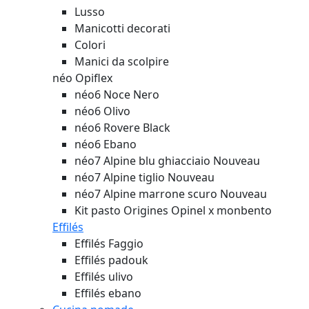
Lusso
Manicotti decorati
Colori
Manici da scolpire
néo Opiflex
néo6 Noce Nero
néo6 Olivo
néo6 Rovere Black
néo6 Ebano
néo7 Alpine blu ghiacciaio
Nouveau
néo7 Alpine tiglio
Nouveau
néo7 Alpine marrone scuro
Nouveau
Kit pasto Origines Opinel x monbento
Effilés
Effilés Faggio
Effilés padouk
Effilés ulivo
Effilés ebano