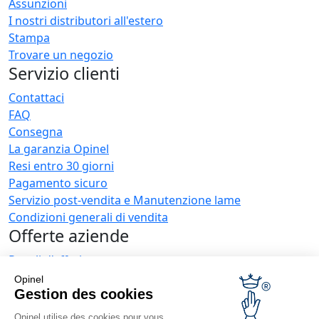
Assunzioni
I nostri distributori all'estero
Stampa
Trovare un negozio
Servizio clienti
Contattaci
FAQ
Consegna
La garanzia Opinel
Resi entro 30 giorni
Pagamento sicuro
Servizio post-vendita e Manutenzione lame
Condizioni generali di vendita
Offerte aziende
Regali d'affari
Ristoratori
Opinel
Novità Opinel
Gestion des cookies
Opinel utilise des cookies pour vous