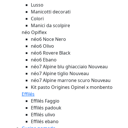
Lusso
Manicotti decorati
Colori
Manici da scolpire
néo Opiflex
néo6 Noce Nero
néo6 Olivo
néo6 Rovere Black
néo6 Ebano
néo7 Alpine blu ghiacciaio
Nouveau
néo7 Alpine tiglio
Nouveau
néo7 Alpine marrone scuro
Nouveau
Kit pasto Origines Opinel x monbento
Effilés
Effilés Faggio
Effilés padouk
Effilés ulivo
Effilés ebano