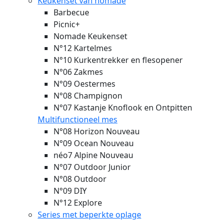
Keukenset van nomade
Barbecue
Picnic+
Nomade Keukenset
N°12 Kartelmes
N°10 Kurkentrekker en flesopener
N°06 Zakmes
N°09 Oestermes
N°08 Champignon
N°07 Kastanje Knoflook en Ontpitten
Multifunctioneel mes
N°08 Horizon
Nouveau
N°09 Ocean
Nouveau
néo7 Alpine
Nouveau
N°07 Outdoor Junior
N°08 Outdoor
N°09 DIY
N°12 Explore
Series met beperkte oplage