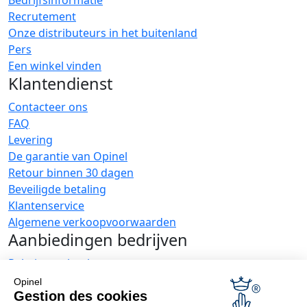
Bedrijfsinformatie
Recrutement
Onze distributeurs in het buitenland
Pers
Een winkel vinden
Klantendienst
Contacteer ons
FAQ
Levering
De garantie van Opinel
Retour binnen 30 dagen
Beveiligde betaling
Klantenservice
Algemene verkoopvoorwaarden
Aanbiedingen bedrijven
Relatiegeschenken
Restauranthouders
Opinel
Opinel Nieuws
Gestion des cookies