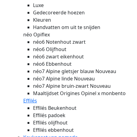
Luxe
Gedecoreerde hoezen
Kleuren
Handvatten om uit te snijden
néo Opiflex
néo6 Notenhout zwart
néo6 Olijfhout
néo6 zwart eikenhout
néo6 Ebbenhout
néo7 Alpine gletsjer blauw
Nouveau
néo7 Alpine linde
Nouveau
néo7 Alpine bruin-zwart
Nouveau
Maaltijdset Origines Opinel x monbento
Effilés
Effilés Beukenhout
Effilés padoek
Effilés olijfhout
Effilés ebbenhout