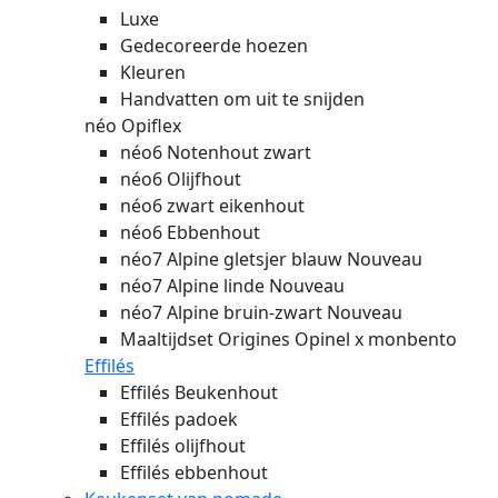
Luxe
Gedecoreerde hoezen
Kleuren
Handvatten om uit te snijden
néo Opiflex
néo6 Notenhout zwart
néo6 Olijfhout
néo6 zwart eikenhout
néo6 Ebbenhout
néo7 Alpine gletsjer blauw
Nouveau
néo7 Alpine linde
Nouveau
néo7 Alpine bruin-zwart
Nouveau
Maaltijdset Origines Opinel x monbento
Effilés
Effilés Beukenhout
Effilés padoek
Effilés olijfhout
Effilés ebbenhout