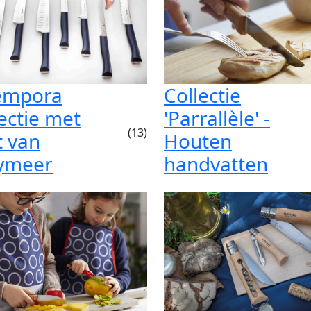
empora
Collectie
lectie met
'Parrallèle' -
(13)
t van
Houten
ymeer
handvatten