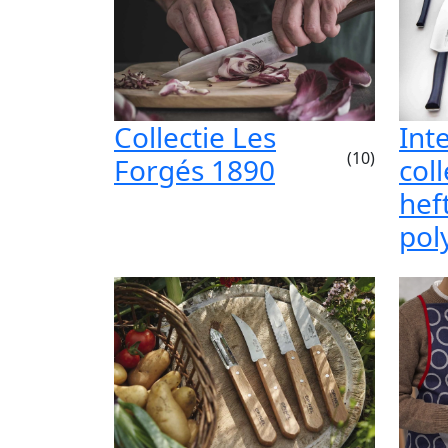
Collectie Les
Int
(10)
Forgés 1890
col
hef
pol