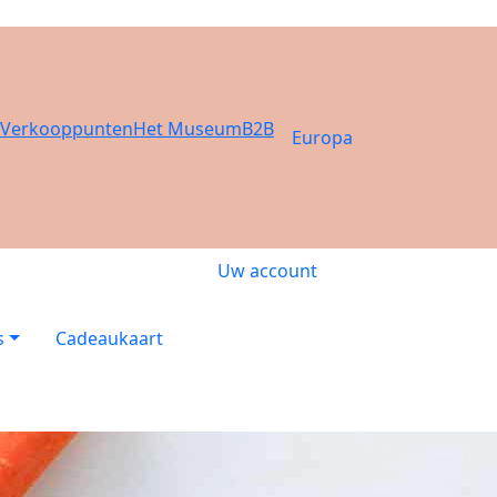
Verkooppunten
Het Museum
B2B
Europa
Uw account
s
Cadeaukaart