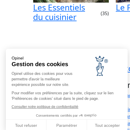
Les Essentiels
Le 
(35)
du cuisinier
Opinel
Gestion des cookies
Voordelige levering
Ret
Opinel utilise des cookies pour vous
Gratis bij aankopen vanaf €69
permettre d'avoir la meilleure
Kla
expérience possible sur notre site.
Pour modifier vos préférences par la suite, cliquez sur le lien
Conta
'Préférences de cookies' situé dans le pied de page.
Bedrijfsinformatie
FAQ
Consulter notre politique de confidentialité
Recrutement
Leveri
Onze distributeurs in het
De gar
Consentements certifiés par
buitenland
Retou
Tout refuser
Paramétrer
Tout accepter