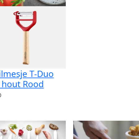
ilmesje T-Duo
 hout Rood
0