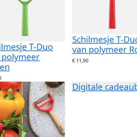
Schilmesje T-Du
ilmesje T-Duo
van polymeer R
 polymeer
€ 11,90
en
0
Digitale cadeau