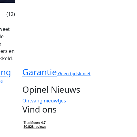
(12)
 weet
de
e
vers en
kkeld.
ing
Garantie
Geen tijdslimiet
ma
Opinel Nieuws
Ontvang nieuwtjes
Vind ons