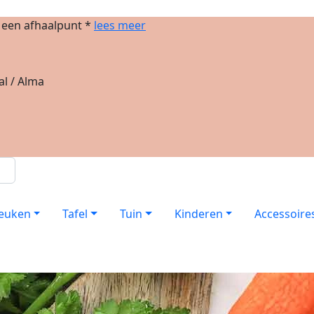
j een afhaalpunt *
lees meer
al / Alma
euken
Tafel
Tuin
Kinderen
Accessoire