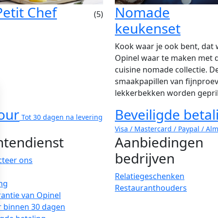
Petit Chef
Nomade
(5)
keukenset
Kook waar je ook bent, dat
Opinel waar te maken met 
cuisine nomade collectie. D
smaakpapillen van fijnproe
lekkerbekken worden gepri
our
Beveiligde betal
Tot 30 dagen na levering
Visa / Mastercard / Paypal / Al
ntendienst
Aanbiedingen
bedrijven
cteer ons
Relatiegeschenken
ng
Restauranthouders
antie van Opinel
r binnen 30 dagen