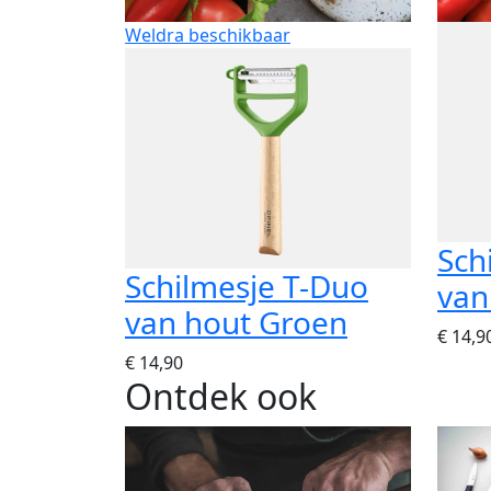
Weldra beschikbaar
Sch
Schilmesje T-Duo
van
van hout Groen
€ 14,9
€ 14,90
Ontdek ook