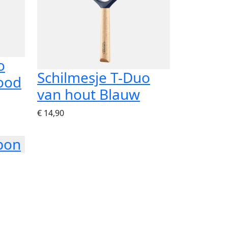
o
Schilmesje T-Duo
ood
van hout Blauw
€ 14,90
bon