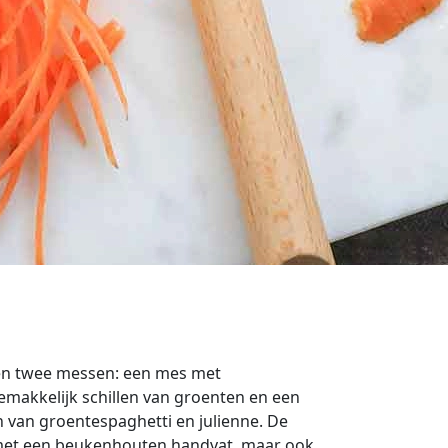
en twee messen: een mes met
emakkelijk schillen van groenten en een
van groentespaghetti en julienne. De
r met een beukenhouten handvat, maar ook