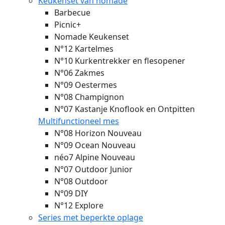
Keukenset van nomade
Barbecue
Picnic+
Nomade Keukenset
N°12 Kartelmes
N°10 Kurkentrekker en flesopener
N°06 Zakmes
N°09 Oestermes
N°08 Champignon
N°07 Kastanje Knoflook en Ontpitten
Multifunctioneel mes
N°08 Horizon
Nouveau
N°09 Ocean
Nouveau
néo7 Alpine
Nouveau
N°07 Outdoor Junior
N°08 Outdoor
N°09 DIY
N°12 Explore
Series met beperkte oplage