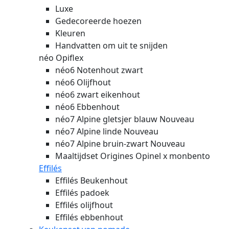
Luxe
Gedecoreerde hoezen
Kleuren
Handvatten om uit te snijden
néo Opiflex
néo6 Notenhout zwart
néo6 Olijfhout
néo6 zwart eikenhout
néo6 Ebbenhout
néo7 Alpine gletsjer blauw
Nouveau
néo7 Alpine linde
Nouveau
néo7 Alpine bruin-zwart
Nouveau
Maaltijdset Origines Opinel x monbento
Effilés
Effilés Beukenhout
Effilés padoek
Effilés olijfhout
Effilés ebbenhout