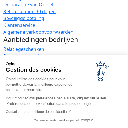
De garantie van Opinel
Retour binnen 30 dagen
Beveiligde betaling
Klantenservice
Algemene verkoopvoorwaarden
Aanbiedingen bedrijven
Relatiegeschenken
Restauranthouders
Opinel Nieuws
Opinel
Gestion des cookies
Ontvang nieuwtjes
Vind ons
Opinel utilise des cookies pour vous
permettre d'avoir la meilleure expérience
possible sur notre site.
Pour modifier vos préférences par la suite, cliquez sur le lien
'Préférences de cookies' situé dans le pied de page.
Consulter notre politique de confidentialité
© Opinel, 2026.
Wettelijke vermeldingen
AGV
Consentements certifiés par
Toegankelijkheid
Sitemap
Cookies management