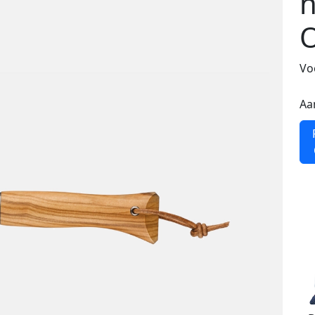
n
O
Vo
Aa