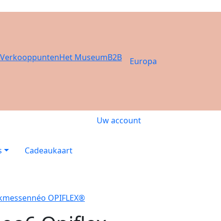
Verkooppunten
Het Museum
B2B
Europa
Uw account
s
Cadeaukaart
kmessen
néo OPIFLEX®