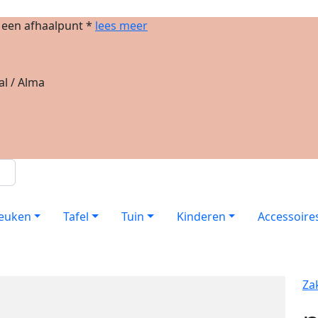
j een afhaalpunt *
lees meer
al / Alma
euken
Tafel
Tuin
Kinderen
Accessoire
Za