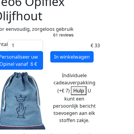
eo6 Opiflex
lijfhout
or eenvoudig, zorgeloos gebruik
ntal
€ 33
Personaliseer uw
In winkelwagen
Opinel
vanaf 6 €
Individuele
cadeauverpakking
(+€ 7)
Hulp
U
kunt een
persoonlijk bericht
toevoegen aan elk
stoffen zakje.