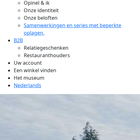
Opinel & ik
Onze identiteit
Onze beloften
Samenwerkingen en series met beperkte
oplagen.
B2B
Relatiegeschenken
Restauranthouders
Uw account
Een winkel vinden
Het museum
Nederlands