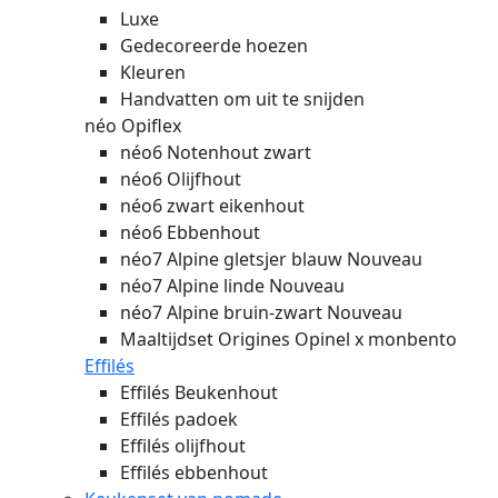
Luxe
Gedecoreerde hoezen
Kleuren
Handvatten om uit te snijden
néo Opiflex
néo6 Notenhout zwart
néo6 Olijfhout
néo6 zwart eikenhout
néo6 Ebbenhout
néo7 Alpine gletsjer blauw
Nouveau
néo7 Alpine linde
Nouveau
néo7 Alpine bruin-zwart
Nouveau
Maaltijdset Origines Opinel x monbento
Effilés
Effilés Beukenhout
Effilés padoek
Effilés olijfhout
Effilés ebbenhout