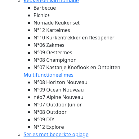
Keukenset van nomade
Barbecue
Picnic+
Nomade Keukenset
N°12 Kartelmes
N°10 Kurkentrekker en flesopener
N°06 Zakmes
N°09 Oestermes
N°08 Champignon
N°07 Kastanje Knoflook en Ontpitten
Multifunctioneel mes
N°08 Horizon
Nouveau
N°09 Ocean
Nouveau
néo7 Alpine
Nouveau
N°07 Outdoor Junior
N°08 Outdoor
N°09 DIY
N°12 Explore
Series met beperkte oplage