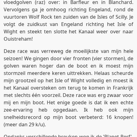
vloedgolven (raz) over: in Barfleur en in Blanchard.
Vervolgens ga je omhoog richting Engeland, rond de
vuurtoren Wolf Rock ten zuiden van de Isles of Scilly. Je
volgt de zuidkust van Engeland richting het Isle of
Wight en steekt ten slotte het Kanaal weer over naar
Ouistreham!
Deze race was verreweg de moeilijkste van mijn hele
seizoen! We gingen door vier fronten (vier stormen), de
golven waren hoger dan de boot en ik moest mijn
stormzeil meerdere keren uittrekken. Helaas scheurde
mijn grootzeil op het Isle of Wight volledig en moest ik
het Kanaal oversteken om terug te komen in Frankrijk
met slechts één voorzeil. Deze race was erg zwaar voor
mij en mijn boot. Het enige goede is dat ik een echte
zee-ervaring heb opgedaan. Ik heb ook mijn
snelheidsrecord op mijn boot verbeterd: 16 knopen!
(meer dan 29 k/u).
Ondanks verschillende breuken won ik de 'Planet Perf'-