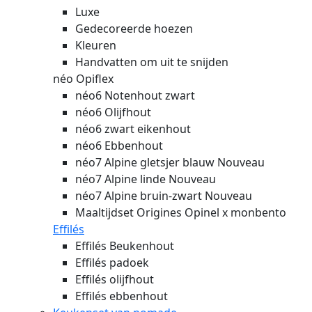
Luxe
Gedecoreerde hoezen
Kleuren
Handvatten om uit te snijden
néo Opiflex
néo6 Notenhout zwart
néo6 Olijfhout
néo6 zwart eikenhout
néo6 Ebbenhout
néo7 Alpine gletsjer blauw
Nouveau
néo7 Alpine linde
Nouveau
néo7 Alpine bruin-zwart
Nouveau
Maaltijdset Origines Opinel x monbento
Effilés
Effilés Beukenhout
Effilés padoek
Effilés olijfhout
Effilés ebbenhout