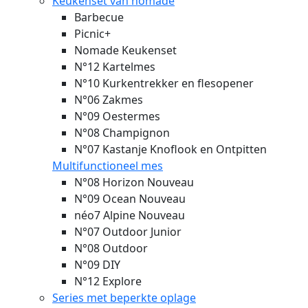
Keukenset van nomade
Barbecue
Picnic+
Nomade Keukenset
N°12 Kartelmes
N°10 Kurkentrekker en flesopener
N°06 Zakmes
N°09 Oestermes
N°08 Champignon
N°07 Kastanje Knoflook en Ontpitten
Multifunctioneel mes
N°08 Horizon
Nouveau
N°09 Ocean
Nouveau
néo7 Alpine
Nouveau
N°07 Outdoor Junior
N°08 Outdoor
N°09 DIY
N°12 Explore
Series met beperkte oplage