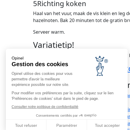
5
Richting koken
Haal van het vuur, maak de vis klein en leg
hazelnoten. Bak 20 minuten tot de gratin br
Serveer warm.
Variatietip!
Je kunt de zoete aardappel vervangen doo
Opinel
Gestion des cookies
Voordelige levering
Ret
Opinel utilise des cookies pour vous
Gratis bij aankopen vanaf €69
permettre d'avoir la meilleure
Kla
expérience possible sur notre site.
Pour modifier vos préférences par la suite, cliquez sur le lien
Conta
'Préférences de cookies' situé dans le pied de page.
Bedrijfsinformatie
FAQ
Consulter notre politique de confidentialité
Recrutement
Leveri
Onze distributeurs in het
De gar
Consentements certifiés par
buitenland
Retou
Tout refuser
Paramétrer
Tout accepter