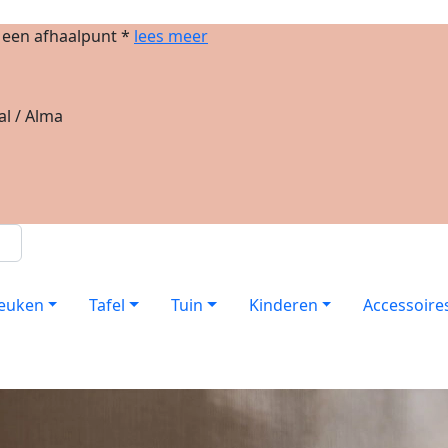
j een afhaalpunt *
lees meer
al / Alma
euken
Tafel
Tuin
Kinderen
Accessoire