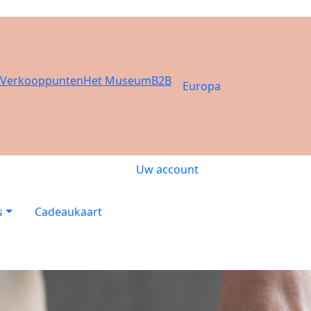
Verkooppunten
Het Museum
B2B
Europa
Uw account
s
Cadeaukaart