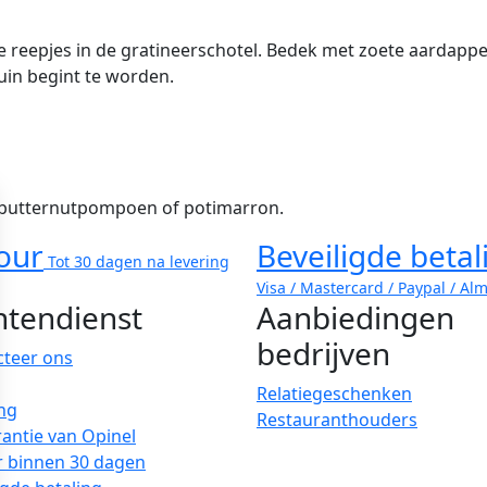
 de reepjes in de gratineerschotel. Bedek met zoete aardap
uin begint te worden.
r butternutpompoen of potimarron.
our
Beveiligde betal
Tot 30 dagen na levering
Visa / Mastercard / Paypal / Al
ntendienst
Aanbiedingen
bedrijven
cteer ons
Relatiegeschenken
ng
Restauranthouders
antie van Opinel
r binnen 30 dagen