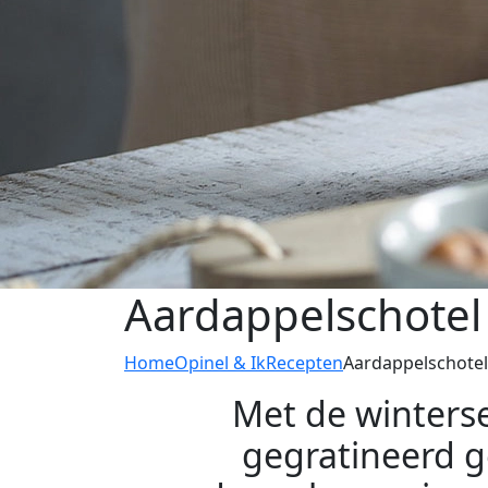
Aardappelschotel
Home
Opinel & Ik
Recepten
Aardappelschotel
Met de winterse
gegratineerd g