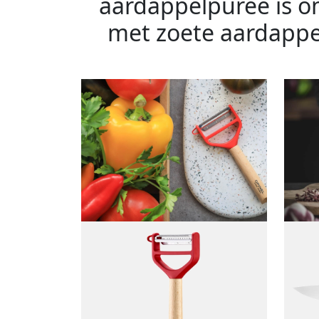
aardappelpuree is o
met zoete aardappel