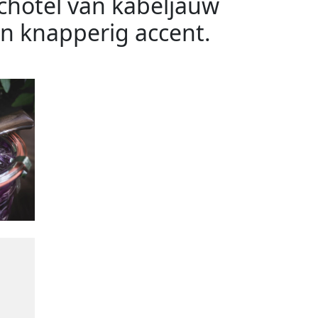
chotel van kabeljauw
en knapperig accent.