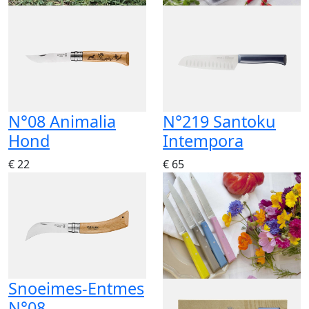
N°08 Animalia
N°219 Santoku
Hond
Intempora
€ 22
€ 65
Snoeimes-Entmes
N°08