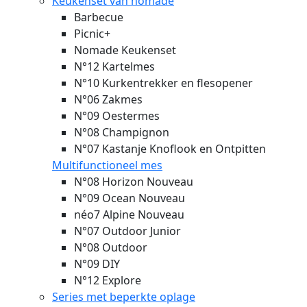
Keukenset van nomade
Barbecue
Picnic+
Nomade Keukenset
N°12 Kartelmes
N°10 Kurkentrekker en flesopener
N°06 Zakmes
N°09 Oestermes
N°08 Champignon
N°07 Kastanje Knoflook en Ontpitten
Multifunctioneel mes
N°08 Horizon
Nouveau
N°09 Ocean
Nouveau
néo7 Alpine
Nouveau
N°07 Outdoor Junior
N°08 Outdoor
N°09 DIY
N°12 Explore
Series met beperkte oplage