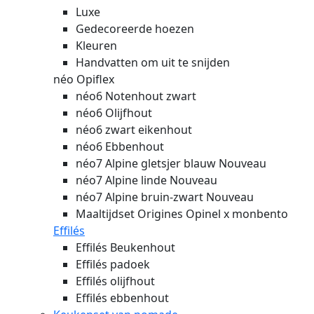
Luxe
Gedecoreerde hoezen
Kleuren
Handvatten om uit te snijden
néo Opiflex
néo6 Notenhout zwart
néo6 Olijfhout
néo6 zwart eikenhout
néo6 Ebbenhout
néo7 Alpine gletsjer blauw
Nouveau
néo7 Alpine linde
Nouveau
néo7 Alpine bruin-zwart
Nouveau
Maaltijdset Origines Opinel x monbento
Effilés
Effilés Beukenhout
Effilés padoek
Effilés olijfhout
Effilés ebbenhout