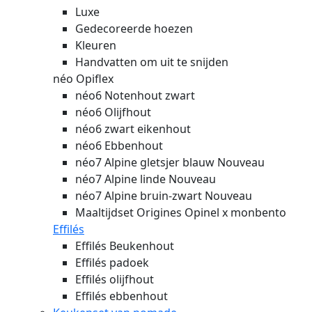
Luxe
Gedecoreerde hoezen
Kleuren
Handvatten om uit te snijden
néo Opiflex
néo6 Notenhout zwart
néo6 Olijfhout
néo6 zwart eikenhout
néo6 Ebbenhout
néo7 Alpine gletsjer blauw
Nouveau
néo7 Alpine linde
Nouveau
néo7 Alpine bruin-zwart
Nouveau
Maaltijdset Origines Opinel x monbento
Effilés
Effilés Beukenhout
Effilés padoek
Effilés olijfhout
Effilés ebbenhout