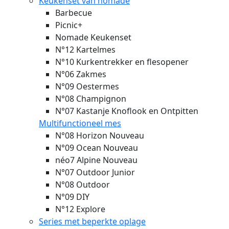
Keukenset van nomade
Barbecue
Picnic+
Nomade Keukenset
N°12 Kartelmes
N°10 Kurkentrekker en flesopener
N°06 Zakmes
N°09 Oestermes
N°08 Champignon
N°07 Kastanje Knoflook en Ontpitten
Multifunctioneel mes
N°08 Horizon
Nouveau
N°09 Ocean
Nouveau
néo7 Alpine
Nouveau
N°07 Outdoor Junior
N°08 Outdoor
N°09 DIY
N°12 Explore
Series met beperkte oplage