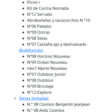
Picnic+
Kit de Cocina Nomada
Nº12 Serrado
Abrebotellas y sacacorchos N.°10
Nº06 Pelador
N°09 Ostras
N°08 Setas
N°07 Castaña ajo y deshuesado
Multifunción
N°08 Horizon
Nouveau
Nº09 Océan
Nouveau
néo7 Alpine
Nouveau
N°07 Outdoor Junior
N°08 Outdoor
N°09 Bricolaje
N°12 Explore
Series limitadas
N.° 08 Cosmos Benjamín Jeanjean
N.° 08 Asilo Cosmos