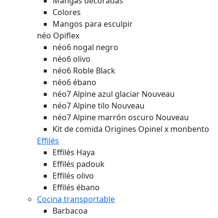
Mangas decoradas
Colores
Mangos para esculpir
néo Opiflex
néo6 nogal negro
néo6 olivo
néo6 Roble Black
néo6 ébano
néo7 Alpine azul glaciar
Nouveau
néo7 Alpine tilo
Nouveau
néo7 Alpine marrón oscuro
Nouveau
Kit de comida Origines Opinel x monbento
Effilés
Effilés Haya
Effilés padouk
Effilés olivo
Effilés ébano
Cocina transportable
Barbacoa