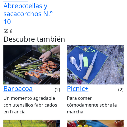
Abrebotellas y
sacacorchos N.°
10
55 €
Descubre también
Barbacoa
Picnic+
(2)
(2)
Un momento agradable
Para comer
con utensilios fabricados
cómodamente sobre la
en Francia.
marcha.