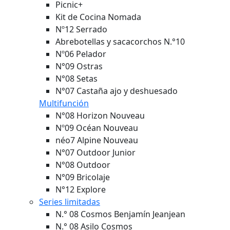
Picnic+
Kit de Cocina Nomada
Nº12 Serrado
Abrebotellas y sacacorchos N.°10
Nº06 Pelador
N°09 Ostras
N°08 Setas
N°07 Castaña ajo y deshuesado
Multifunción
N°08 Horizon
Nouveau
Nº09 Océan
Nouveau
néo7 Alpine
Nouveau
N°07 Outdoor Junior
N°08 Outdoor
N°09 Bricolaje
N°12 Explore
Series limitadas
N.° 08 Cosmos Benjamín Jeanjean
N.° 08 Asilo Cosmos