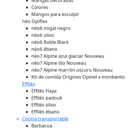
Mangas decoradas
Colores
Mangos para esculpir
néo Opiflex
néo6 nogal negro
néo6 olivo
néo6 Roble Black
néo6 ébano
néo7 Alpine azul glaciar
Nouveau
néo7 Alpine tilo
Nouveau
néo7 Alpine marrón oscuro
Nouveau
Kit de comida Origines Opinel x monbento
Effilés
Effilés Haya
Effilés padouk
Effilés olivo
Effilés ébano
Cocina transportable
Barbacoa