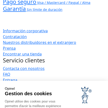
Pago seguro
Visa / Mastercard / Paypal / Alma
Garantía
Sin límite de duración
Información corporativa
Contratación
Nuestros distribuidores en el extranjero
Prensa
Encontrar una tienda
Servicio clientes
Contacta con nosotros
FAQ
Entrega
La garantía de Opinel
Opinel
Devoluciones en 30 días
Gestion des cookies
Pago seguro
Opinel utilise des cookies pour vous
El servicio posventa y de mantenimiento
permettre d'avoir la meilleure expérience