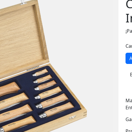
C
I
¡Pa
Ca
A
Ma
En
Ga
Pr