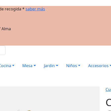
 de recogida *
saber más
/ Alma
Cocina
Mesa
Jardin
Niños
Accesorios
Cuc
C