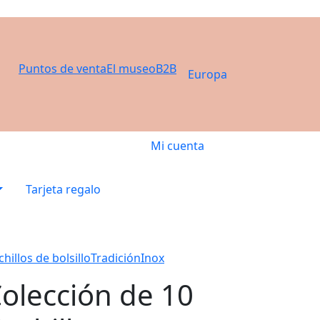
Puntos de venta
El museo
B2B
Europa
Mi cuenta
Tarjeta regalo
hillos de bolsillo
Tradición
Inox
olección de 10