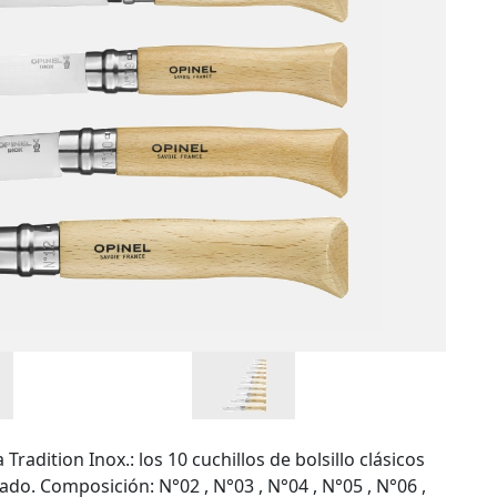
adition Inox.: los 10 cuchillos de bolsillo clásicos
do. Composición: N°02 , N°03 , N°04 , N°05 , N°06 ,