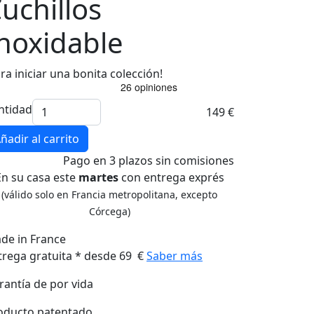
uchillos
noxidable
ra iniciar una bonita colección!
ntidad
149 €
ñadir al carrito
Pago
en 3 plazos
sin comisiones
En su casa este
martes
con entrega exprés
(válido solo en Francia metropolitana, excepto
Córcega)
de in France
trega gratuita * desde 69 €
Saber más
rantía de por vida
oducto patentado