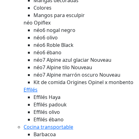
Mangas decoradas
Colores
Mangos para esculpir
néo Opiflex
néo6 nogal negro
néo6 olivo
néo6 Roble Black
néo6 ébano
néo7 Alpine azul glaciar
Nouveau
néo7 Alpine tilo
Nouveau
néo7 Alpine marrón oscuro
Nouveau
Kit de comida Origines Opinel x monbento
Effilés
Effilés Haya
Effilés padouk
Effilés olivo
Effilés ébano
Cocina transportable
Barbacoa