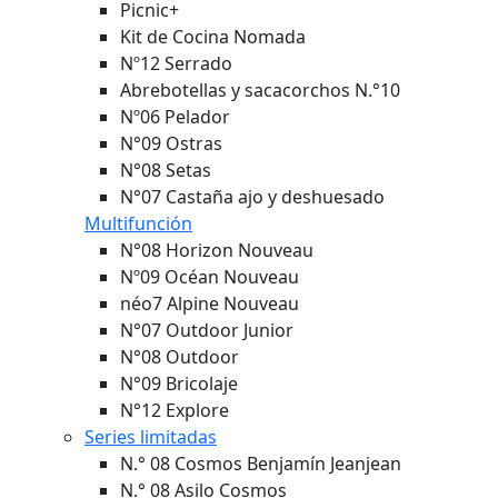
Picnic+
Kit de Cocina Nomada
Nº12 Serrado
Abrebotellas y sacacorchos N.°10
Nº06 Pelador
N°09 Ostras
N°08 Setas
N°07 Castaña ajo y deshuesado
Multifunción
N°08 Horizon
Nouveau
Nº09 Océan
Nouveau
néo7 Alpine
Nouveau
N°07 Outdoor Junior
N°08 Outdoor
N°09 Bricolaje
N°12 Explore
Series limitadas
N.° 08 Cosmos Benjamín Jeanjean
N.° 08 Asilo Cosmos