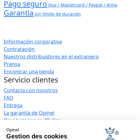
Pago seguro
Visa / Mastercard / Paypal / Alma
Garantía
Sin límite de duración
Información corporativa
Contratación
Nuestros distribuidores en el extranjero
Prensa
Encontrar una tienda
Servicio clientes
Contacta con nosotros
FAQ
Entrega
La garantía de Opinel
Devoluciones en 30 días
Pago seguro
Opinel
El servicio posventa y de mantenimiento
Gestion des cookies