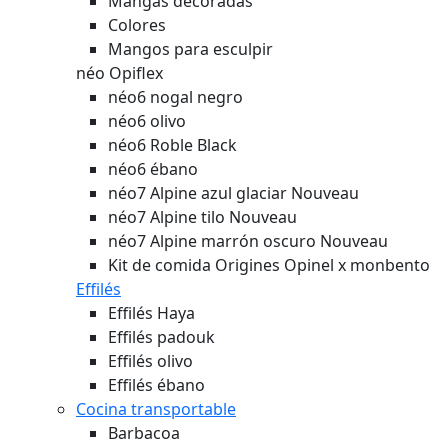
Mangas decoradas
Colores
Mangos para esculpir
néo Opiflex
néo6 nogal negro
néo6 olivo
néo6 Roble Black
néo6 ébano
néo7 Alpine azul glaciar
Nouveau
néo7 Alpine tilo
Nouveau
néo7 Alpine marrón oscuro
Nouveau
Kit de comida Origines Opinel x monbento
Effilés
Effilés Haya
Effilés padouk
Effilés olivo
Effilés ébano
Cocina transportable
Barbacoa