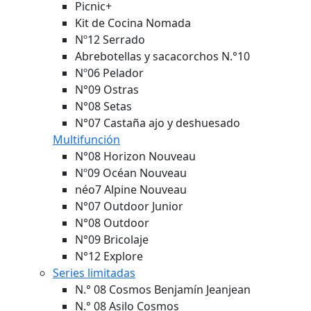
Picnic+
Kit de Cocina Nomada
Nº12 Serrado
Abrebotellas y sacacorchos N.°10
Nº06 Pelador
N°09 Ostras
N°08 Setas
N°07 Castaña ajo y deshuesado
Multifunción
N°08 Horizon
Nouveau
Nº09 Océan
Nouveau
néo7 Alpine
Nouveau
N°07 Outdoor Junior
N°08 Outdoor
N°09 Bricolaje
N°12 Explore
Series limitadas
N.° 08 Cosmos Benjamín Jeanjean
N.° 08 Asilo Cosmos