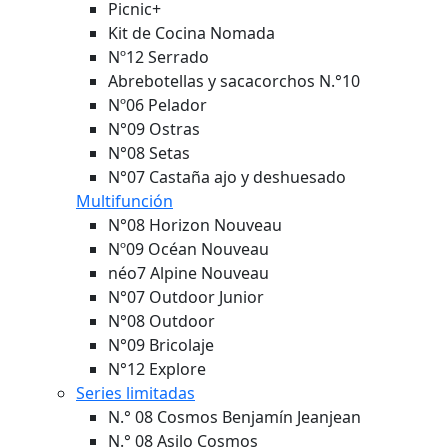
Picnic+
Kit de Cocina Nomada
Nº12 Serrado
Abrebotellas y sacacorchos N.°10
Nº06 Pelador
N°09 Ostras
N°08 Setas
N°07 Castaña ajo y deshuesado
Multifunción
N°08 Horizon
Nouveau
Nº09 Océan
Nouveau
néo7 Alpine
Nouveau
N°07 Outdoor Junior
N°08 Outdoor
N°09 Bricolaje
N°12 Explore
Series limitadas
N.° 08 Cosmos Benjamín Jeanjean
N.° 08 Asilo Cosmos