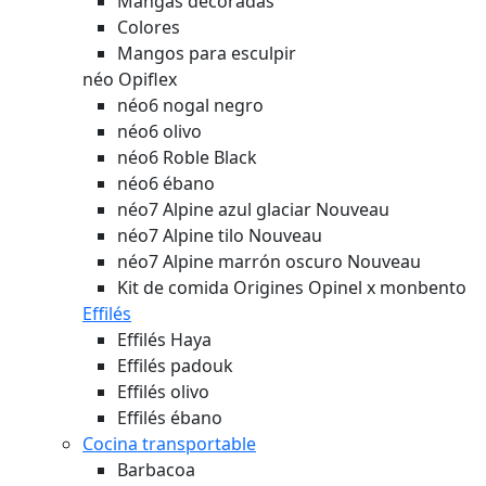
Mangas decoradas
Colores
Mangos para esculpir
néo Opiflex
néo6 nogal negro
néo6 olivo
néo6 Roble Black
néo6 ébano
néo7 Alpine azul glaciar
Nouveau
néo7 Alpine tilo
Nouveau
néo7 Alpine marrón oscuro
Nouveau
Kit de comida Origines Opinel x monbento
Effilés
Effilés Haya
Effilés padouk
Effilés olivo
Effilés ébano
Cocina transportable
Barbacoa