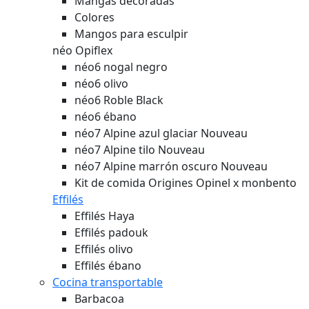
Mangas decoradas
Colores
Mangos para esculpir
néo Opiflex
néo6 nogal negro
néo6 olivo
néo6 Roble Black
néo6 ébano
néo7 Alpine azul glaciar
Nouveau
néo7 Alpine tilo
Nouveau
néo7 Alpine marrón oscuro
Nouveau
Kit de comida Origines Opinel x monbento
Effilés
Effilés Haya
Effilés padouk
Effilés olivo
Effilés ébano
Cocina transportable
Barbacoa