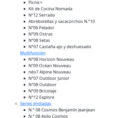
Picnic+
Kit de Cocina Nomada
Nº12 Serrado
Abrebotellas y sacacorchos N.°10
Nº06 Pelador
N°09 Ostras
N°08 Setas
N°07 Castaña ajo y deshuesado
Multifunción
N°08 Horizon
Nouveau
Nº09 Océan
Nouveau
néo7 Alpine
Nouveau
N°07 Outdoor Junior
N°08 Outdoor
N°09 Bricolaje
N°12 Explore
Series limitadas
N.° 08 Cosmos Benjamín Jeanjean
N.° 08 Asilo Cosmos