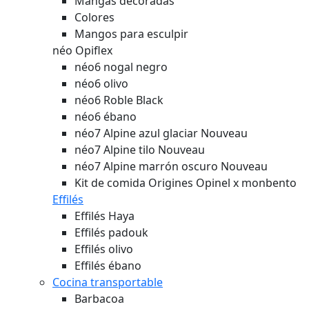
Mangas decoradas
Colores
Mangos para esculpir
néo Opiflex
néo6 nogal negro
néo6 olivo
néo6 Roble Black
néo6 ébano
néo7 Alpine azul glaciar
Nouveau
néo7 Alpine tilo
Nouveau
néo7 Alpine marrón oscuro
Nouveau
Kit de comida Origines Opinel x monbento
Effilés
Effilés Haya
Effilés padouk
Effilés olivo
Effilés ébano
Cocina transportable
Barbacoa