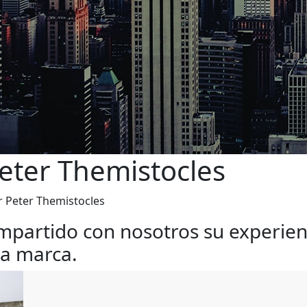
Peter Themistocles
r Peter Themistocles
mpartido con nosotros su experien
la marca.