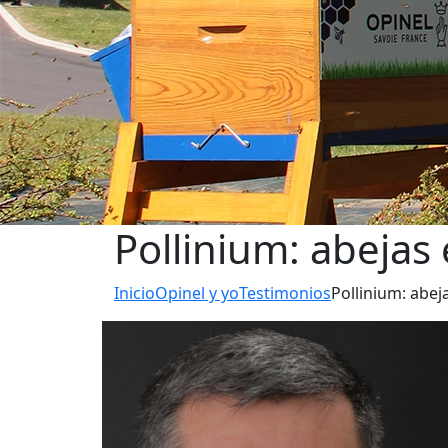
Pollinium: abejas
Inicio
Opinel y yo
Testimonios
Pollinium: abej