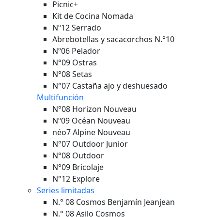
Picnic+
Kit de Cocina Nomada
Nº12 Serrado
Abrebotellas y sacacorchos N.°10
Nº06 Pelador
N°09 Ostras
N°08 Setas
N°07 Castaña ajo y deshuesado
Multifunción
N°08 Horizon
Nouveau
Nº09 Océan
Nouveau
néo7 Alpine
Nouveau
N°07 Outdoor Junior
N°08 Outdoor
N°09 Bricolaje
N°12 Explore
Series limitadas
N.° 08 Cosmos Benjamín Jeanjean
N.° 08 Asilo Cosmos