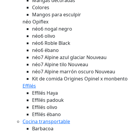
Mangas decoradas
Colores
Mangos para esculpir
néo Opiflex
néo6 nogal negro
néo6 olivo
néo6 Roble Black
néo6 ébano
néo7 Alpine azul glaciar
Nouveau
néo7 Alpine tilo
Nouveau
néo7 Alpine marrón oscuro
Nouveau
Kit de comida Origines Opinel x monbento
Effilés
Effilés Haya
Effilés padouk
Effilés olivo
Effilés ébano
Cocina transportable
Barbacoa