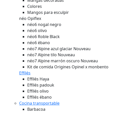
Mangas decoradas
Colores
Mangos para esculpir
néo Opiflex
néo6 nogal negro
néo6 olivo
néo6 Roble Black
néo6 ébano
néo7 Alpine azul glaciar
Nouveau
néo7 Alpine tilo
Nouveau
néo7 Alpine marrón oscuro
Nouveau
Kit de comida Origines Opinel x monbento
Effilés
Effilés Haya
Effilés padouk
Effilés olivo
Effilés ébano
Cocina transportable
Barbacoa