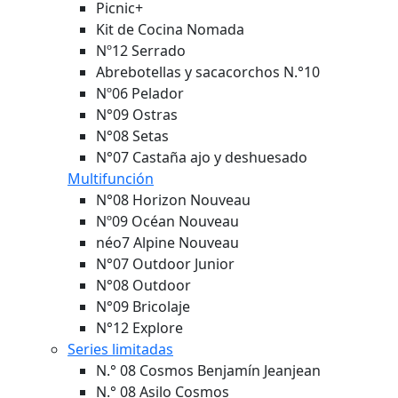
Picnic+
Kit de Cocina Nomada
Nº12 Serrado
Abrebotellas y sacacorchos N.°10
Nº06 Pelador
N°09 Ostras
N°08 Setas
N°07 Castaña ajo y deshuesado
Multifunción
N°08 Horizon
Nouveau
Nº09 Océan
Nouveau
néo7 Alpine
Nouveau
N°07 Outdoor Junior
N°08 Outdoor
N°09 Bricolaje
N°12 Explore
Series limitadas
N.° 08 Cosmos Benjamín Jeanjean
N.° 08 Asilo Cosmos