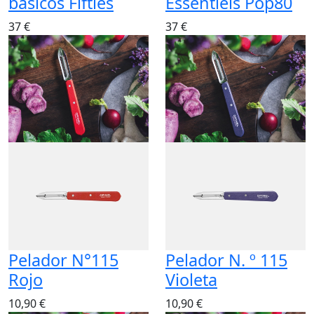
básicos Fifties
Essentiels Pop80
37 €
37 €
Pelador N°115
Pelador N. º 115
Rojo
Violeta
10,90 €
10,90 €