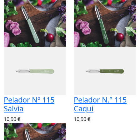
Pelador Nº 115
Pelador N.° 115
Salvia
Caqui
10,90 €
10,90 €