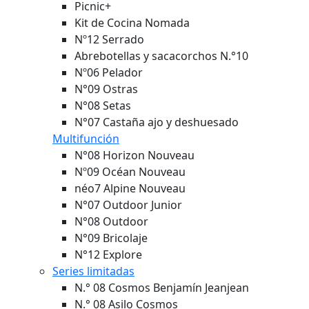
Picnic+
Kit de Cocina Nomada
Nº12 Serrado
Abrebotellas y sacacorchos N.°10
Nº06 Pelador
N°09 Ostras
N°08 Setas
N°07 Castaña ajo y deshuesado
Multifunción
N°08 Horizon
Nouveau
Nº09 Océan
Nouveau
néo7 Alpine
Nouveau
N°07 Outdoor Junior
N°08 Outdoor
N°09 Bricolaje
N°12 Explore
Series limitadas
N.° 08 Cosmos Benjamín Jeanjean
N.° 08 Asilo Cosmos