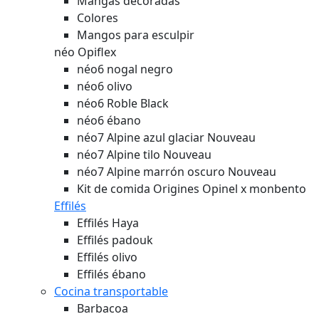
Mangas decoradas
Colores
Mangos para esculpir
néo Opiflex
néo6 nogal negro
néo6 olivo
néo6 Roble Black
néo6 ébano
néo7 Alpine azul glaciar
Nouveau
néo7 Alpine tilo
Nouveau
néo7 Alpine marrón oscuro
Nouveau
Kit de comida Origines Opinel x monbento
Effilés
Effilés Haya
Effilés padouk
Effilés olivo
Effilés ébano
Cocina transportable
Barbacoa