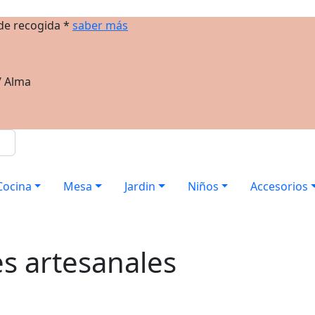
 de recogida *
saber más
/ Alma
Cocina
Mesa
Jardin
Niños
Accesorios
es artesanales