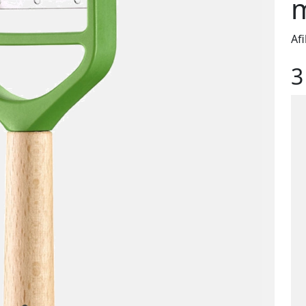
m
Af
3