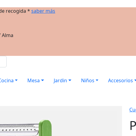
 de recogida *
saber más
/ Alma
Cocina
Mesa
Jardin
Niños
Accesorios
Cu
P