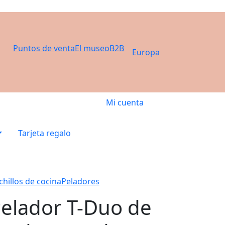
Puntos de venta
El museo
B2B
Europa
Mi cuenta
Tarjeta regalo
chillos de cocina
Peladores
elador T-Duo de