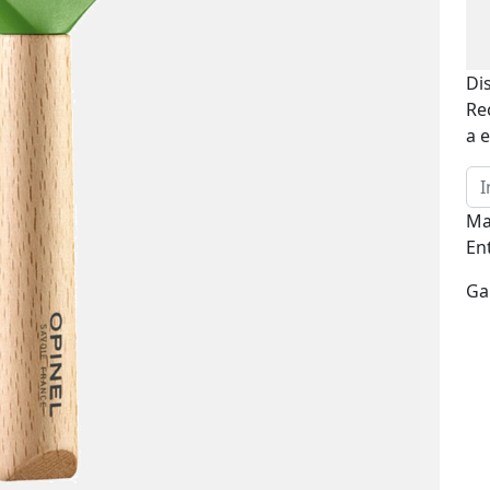
Di
Re
a e
Ma
En
Ga