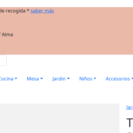
 de recogida *
saber más
/ Alma
Cocina
Mesa
Jardin
Niños
Accesorios
Jar
T