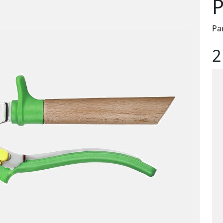
P
Pa
2