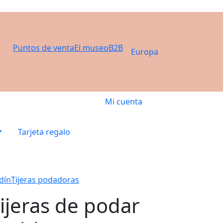
Puntos de venta
El museo
B2B
Europa
Mi cuenta
Tarjeta regalo
dín
Tijeras podadoras
ijeras de podar