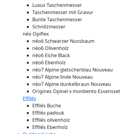
Luxus Taschenmesser
Taschenmesser mit Gravur
Bunte Taschenmesser
Schnitzmesser
néo Opiflex
néo6 Schwarzer Nussbaum
néo6 Olivenholz
néo6 Eiche Black
néo6 Ebenholz
néo7 Alpine gletscherblau
Nouveau
néo7 Alpine linde
Nouveau
néo7 Alpine dunkelbraun
Nouveau
Origines Opinel x monbento Essensset
Effilés
Effilés Buche
Effilés padouk
Effilés olivenholz
Effilés Ebenholz