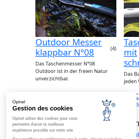
Outdoor Messer
Tas
(4)
klappbar N°08
mit
sch
Das Taschenmesser N°08
Outdoor ist in der freien Natur
Das Ba
unverzichtbar.
jeden
Kostengünstige
Rüc
Opinel
Lieferung
nach d
Ab einem Einkauf
Gestion des cookies
von 69 € inbegriffen
Opinel utilise des cookies pour vous
Kun
permettre d'avoir la meilleure
expérience possible sur notre site.
Kontak