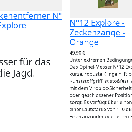
kenentferner N°
N°12 Explore -
Explore
Zeckenzange -
Orange
49,90 €
ser für das
Unter extremen Bedingungen 
Das Opinel-Messer N°12 Exp
die Jagd.
kurze, robuste Klinge hilft
Kunststoffgriff ist stoßfest
mit dem Virobloc-Sicherheits
oder geschlossener Position 
sorgt. Es verfügt über einen
einer Lautstärke von 110 dB
Feueranzünder oder einen Z