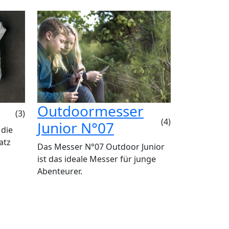
Outdoormesser
(3)
(4)
Junior N°07
 die
atz
Das Messer N°07 Outdoor Junior
ist das ideale Messer für junge
Abenteurer.