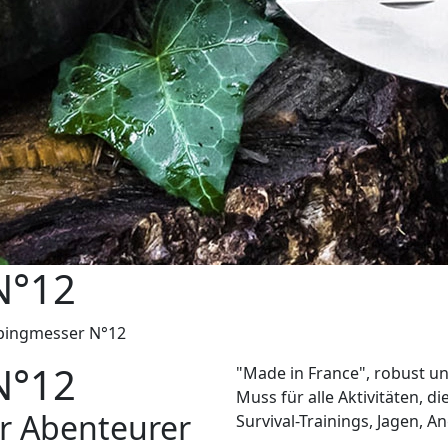
N°12
ingmesser N°12
N°12
"Made in France", robust un
Muss für alle Aktivitäten, di
r Abenteurer
Survival-Trainings, Jagen, 