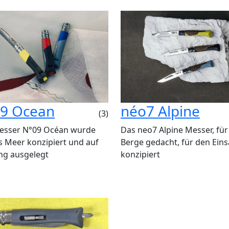
9 Ocean
néo7 Alpine
(3)
esser N°09 Océan wurde
Das neo7 Alpine Messer, für
s Meer konzipiert und auf
Berge gedacht, für den Eins
ng ausgelegt
konzipiert