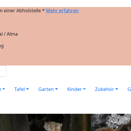
 einer Abholstelle *
Mehr erfahren
l / Alma
ng
e
Tafel
Garten
Kinder
Zubehör
G