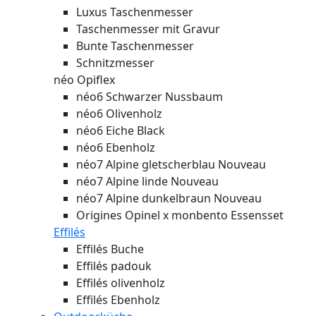
Luxus Taschenmesser
Taschenmesser mit Gravur
Bunte Taschenmesser
Schnitzmesser
néo Opiflex
néo6 Schwarzer Nussbaum
néo6 Olivenholz
néo6 Eiche Black
néo6 Ebenholz
néo7 Alpine gletscherblau
Nouveau
néo7 Alpine linde
Nouveau
néo7 Alpine dunkelbraun
Nouveau
Origines Opinel x monbento Essensset
Effilés
Effilés Buche
Effilés padouk
Effilés olivenholz
Effilés Ebenholz