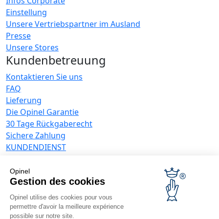
Infos Corporate
Einstellung
Unsere Vertriebspartner im Ausland
Presse
Unsere Stores
Kundenbetreuung
Kontaktieren Sie uns
FAQ
Lieferung
Die Opinel Garantie
30 Tage Rückgaberecht
Sichere Zahlung
KUNDENDIENST
Allgemeine Verkaufsbedingungen
Datenschutzrichtlinie
Opinel
Angebote für Unternehmen
Gestion des cookies
Opinel utilise des cookies pour vous
Werbegeschenke
permettre d'avoir la meilleure expérience
Gastronome
possible sur notre site.