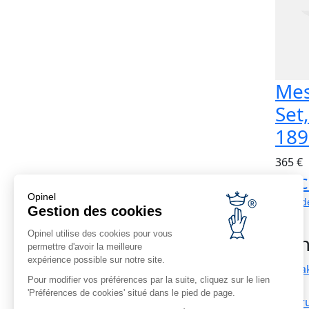
Mes
Set
189
365 €
Kostengünstige
Rüc
Opinel
Lieferung
nach d
Ab einem Einkauf
Gestion des cookies
von 69 € inbegriffen
Opinel utilise des cookies pour vous
Kun
permettre d'avoir la meilleure
expérience possible sur notre site.
Kontak
Pour modifier vos préférences par la suite, cliquez sur le lien
Infos Corporate
FAQ
'Préférences de cookies' situé dans le pied de page.
Einstellung
Liefer