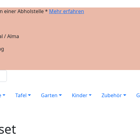
 einer Abholstelle *
Mehr erfahren
l / Alma
ng
e
Tafel
Garten
Kinder
Zubehör
G
set