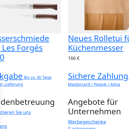
serschmiede
Neues Rolletui f
, Les Forgés
Küchenmesser
0
166 €
kgabe
Sichere Zahlung
Bis zu 30 Tage
er Lieferung
Mastercard / Paypal / Alma
denbetreuung
Angebote für
Unternehmen
tieren Sie uns
Werbegeschenke
ung
Gastronome