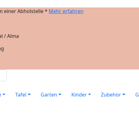
 einer Abholstelle *
Mehr erfahren
l / Alma
ng
e
Tafel
Garten
Kinder
Zubehör
G