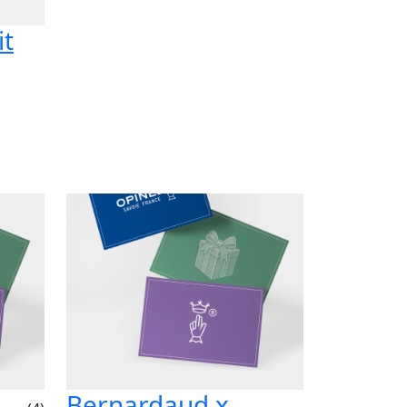
it
Bernardaud x