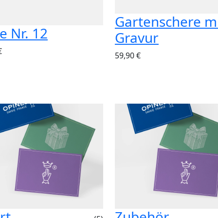
Gartenschere m
e Nr. 12
Gravur
€
59,90 €
rt
Zubehör