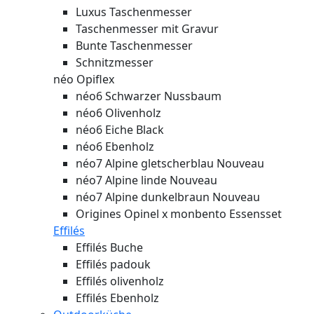
Luxus Taschenmesser
Taschenmesser mit Gravur
Bunte Taschenmesser
Schnitzmesser
néo Opiflex
néo6 Schwarzer Nussbaum
néo6 Olivenholz
néo6 Eiche Black
néo6 Ebenholz
néo7 Alpine gletscherblau
Nouveau
néo7 Alpine linde
Nouveau
néo7 Alpine dunkelbraun
Nouveau
Origines Opinel x monbento Essensset
Effilés
Effilés Buche
Effilés padouk
Effilés olivenholz
Effilés Ebenholz