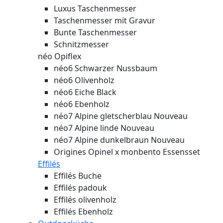
Luxus Taschenmesser
Taschenmesser mit Gravur
Bunte Taschenmesser
Schnitzmesser
néo Opiflex
néo6 Schwarzer Nussbaum
néo6 Olivenholz
néo6 Eiche Black
néo6 Ebenholz
néo7 Alpine gletscherblau
Nouveau
néo7 Alpine linde
Nouveau
néo7 Alpine dunkelbraun
Nouveau
Origines Opinel x monbento Essensset
Effilés
Effilés Buche
Effilés padouk
Effilés olivenholz
Effilés Ebenholz