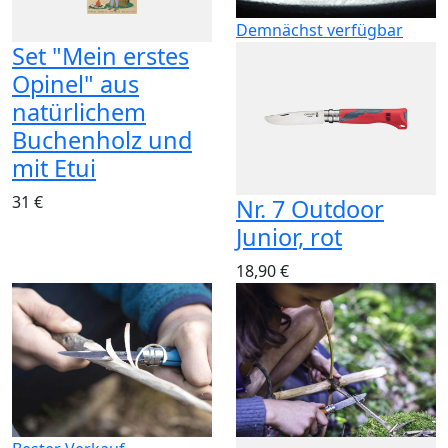
Demnächst verfügbar
Set "Mein erstes
Opinel" aus
natürlichem
Buchenholz und
mit Etui
31 €
Nr. 7 Outdoor
Junior, rot
18,90 €