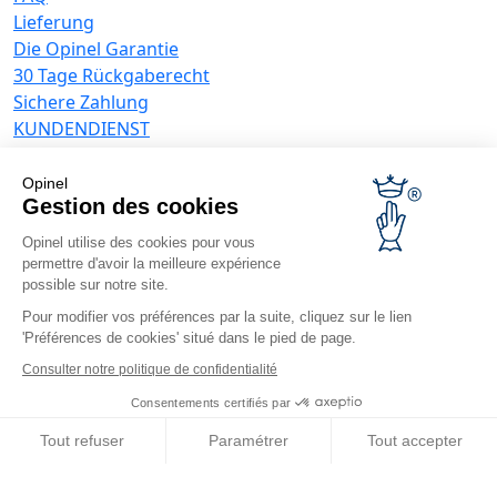
Lieferung
Die Opinel Garantie
30 Tage Rückgaberecht
Sichere Zahlung
KUNDENDIENST
Allgemeine Verkaufsbedingungen
Datenschutzrichtlinie
Opinel
Angebote für Unternehmen
Gestion des cookies
Opinel utilise des cookies pour vous
Werbegeschenke
permettre d'avoir la meilleure expérience
Gastronome
possible sur notre site.
Opinel News
Pour modifier vos préférences par la suite, cliquez sur le lien
'Préférences de cookies' situé dans le pied de page.
Neuigkeiten erhalten
Besuchen Sie uns
Consulter notre politique de confidentialité
Consentements certifiés par
Tout refuser
Paramétrer
Tout accepter
Axeptio consent
Plateforme de Gestion du Consentement : Personnalisez vos O