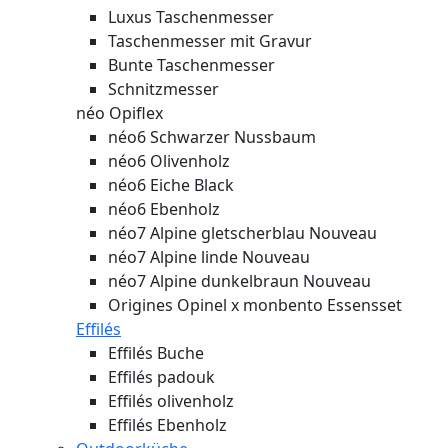
Luxus Taschenmesser
Taschenmesser mit Gravur
Bunte Taschenmesser
Schnitzmesser
néo Opiflex
néo6 Schwarzer Nussbaum
néo6 Olivenholz
néo6 Eiche Black
néo6 Ebenholz
néo7 Alpine gletscherblau
Nouveau
néo7 Alpine linde
Nouveau
néo7 Alpine dunkelbraun
Nouveau
Origines Opinel x monbento Essensset
Effilés
Effilés Buche
Effilés padouk
Effilés olivenholz
Effilés Ebenholz