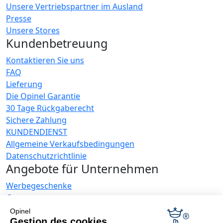
Unsere Vertriebspartner im Ausland
Presse
Unsere Stores
Kundenbetreuung
Kontaktieren Sie uns
FAQ
Lieferung
Die Opinel Garantie
30 Tage Rückgaberecht
Sichere Zahlung
KUNDENDIENST
Allgemeine Verkaufsbedingungen
Datenschutzrichtlinie
Angebote für Unternehmen
Werbegeschenke
Gastronome
Opinel News
Opinel
Gestion des cookies