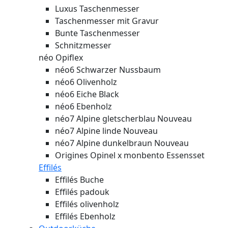
Luxus Taschenmesser
Taschenmesser mit Gravur
Bunte Taschenmesser
Schnitzmesser
néo Opiflex
néo6 Schwarzer Nussbaum
néo6 Olivenholz
néo6 Eiche Black
néo6 Ebenholz
néo7 Alpine gletscherblau
Nouveau
néo7 Alpine linde
Nouveau
néo7 Alpine dunkelbraun
Nouveau
Origines Opinel x monbento Essensset
Effilés
Effilés Buche
Effilés padouk
Effilés olivenholz
Effilés Ebenholz