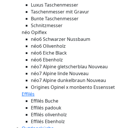
Luxus Taschenmesser
Taschenmesser mit Gravur
Bunte Taschenmesser
Schnitzmesser
néo Opiflex
néo6 Schwarzer Nussbaum
néo6 Olivenholz
néo6 Eiche Black
néo6 Ebenholz
néo7 Alpine gletscherblau
Nouveau
néo7 Alpine linde
Nouveau
néo7 Alpine dunkelbraun
Nouveau
Origines Opinel x monbento Essensset
Effilés
Effilés Buche
Effilés padouk
Effilés olivenholz
Effilés Ebenholz